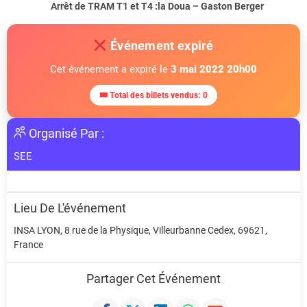
Arrêt de TRAM T1 et T4 :
la Doua – Gaston Berger
Événement expiré
Cet événement a expiré le
3 mai 2022 20h00
🎟 Total des billets vendus: 0
Organisé Par :
SEE
Lieu De L'événement
INSA LYON, 8 rue de la Physique, Villeurbanne Cedex, 69621,
France
Partager Cet Événement