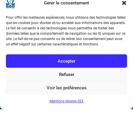
Gérer le consentement
Téléphone : (+33) 1 56 90 37 17
Pour offrir les meilleures expériences, nous utilisons des technologies telles
N° de SIREN : 785 393 232, Code APE : 9412Z TVA intra-
que les cookies pour stocker et/ou accéder aux informations des appareils.
Le fait de consentir à ces technologies nous permettra de traiter des
communautaire : FR44 785 393 232
données telles que le comportement de navigation ou les ID uniques sur ce
site. Le fait de ne pas consentir ou de retirer son consentement peut avoir
Bicentenaire des découvertes d’André-
un effet négatif sur certaines caractéristiques et fonctions.
Marie Ampère
Accepter
Conditions Générales de Vente
Refuser
Mentions légales
Voir les préférences
Contact
Mentions légales-SEE