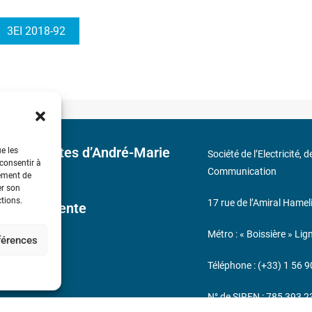
3EI 2018-92
 découvertes d’André-Marie
ue les
Société de l’Electricité, 
 consentir à
Communication
tement de
er son
ctions.
17 rue de l’Amiral Hamel
ales de Vente
Métro : « Boissière » Lig
éférences
s
Téléphone : (+33) 1 56 9
N° de SIREN : 785 393 