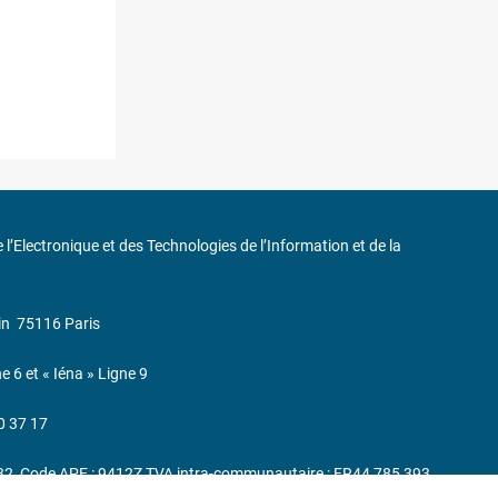
de l’Electronique et des Technologies de l’Information et de la
in
75116 Paris
ne 6 et « Iéna » Ligne 9
0 37 17
232, Code APE : 9412Z TVA intra-communautaire : FR44 785 393