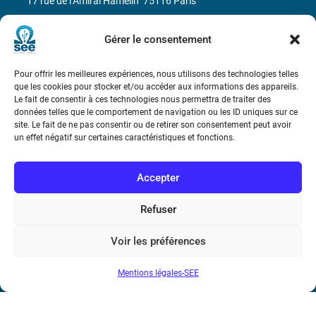
17 rue de l’Amiral Hamelin
75116 Paris
Métro : « Boissière » Ligne 6 et « Iéna » Ligne 9
Gérer le consentement
Téléphone : (+33) 1 56 90 37 17
Pour offrir les meilleures expériences, nous utilisons des technologies telles
que les cookies pour stocker et/ou accéder aux informations des appareils.
N° de SIREN : 785 393 232, Code APE : 9412Z TVA intra-
Le fait de consentir à ces technologies nous permettra de traiter des
données telles que le comportement de navigation ou les ID uniques sur ce
communautaire : FR44 785 393 232
site. Le fait de ne pas consentir ou de retirer son consentement peut avoir
un effet négatif sur certaines caractéristiques et fonctions.
Bicentenaire des découvertes d’André-
Marie Ampère
Accepter
Conditions Générales de Vente
Refuser
Mentions légales
Voir les préférences
Mentions légales-SEE
Contact