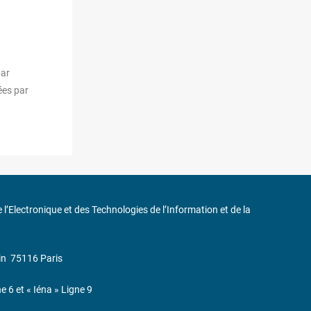
par
ées par
de l’Electronique et des Technologies de l’Information et de la
in
75116 Paris
ne 6 et « Iéna » Ligne 9