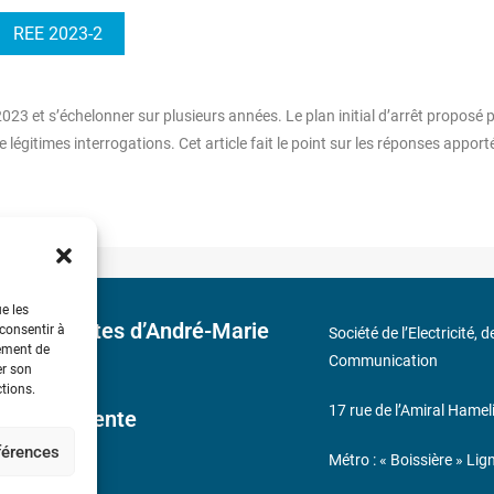
REE 2023-2
2023 et s’échelonner sur plusieurs années. Le plan initial d’arrêt proposé 
 légitimes interrogations. Cet article fait le point sur les réponses apport
ue les
 découvertes d’André-Marie
 consentir à
Société de l’Electricité, 
tement de
Communication
er son
ctions.
17 rue de l’Amiral Hamel
ales de Vente
éférences
Métro : « Boissière » Lig
s