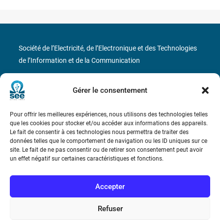
Société de l’Electricité, de l’Electronique et des Technologies
de l’Information et de la Communication
17 rue de l’Amiral Hamelin
75116 Paris
Gérer le consentement
Métro : « Boissière » Ligne 6 et « Iéna » Ligne 9
Pour offrir les meilleures expériences, nous utilisons des technologies telles
que les cookies pour stocker et/ou accéder aux informations des appareils.
Téléphone : (+33) 1 56 90 37 17
Le fait de consentir à ces technologies nous permettra de traiter des
données telles que le comportement de navigation ou les ID uniques sur ce
N° de SIREN : 785 393 232, Code APE : 9412Z TVA intra-
site. Le fait de ne pas consentir ou de retirer son consentement peut avoir
un effet négatif sur certaines caractéristiques et fonctions.
communautaire : FR44 785 393 232
Bicentenaire des découvertes d’André-
Accepter
Marie Ampère
Refuser