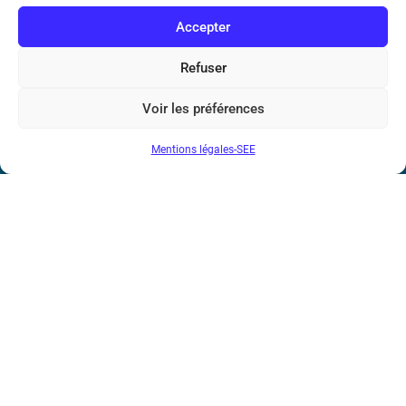
communautaire : FR44 785 393 232
Accepter
Bicentenaire des découvertes d’André-
Marie Ampère
Refuser
Voir les préférences
Conditions Générales de Vente
Mentions légales-SEE
Mentions légales
Contact