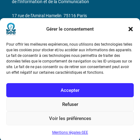
de l’Information et de la Communication
17 rue de l’Amiral Hamelin
75116 Paris
Gérer le consentement
Métro : « Boissière » Ligne 6 et « Iéna » Ligne 9
Téléphone : (+33) 1 56 90 37 17
Pour offrir les meilleures expériences, nous utilisons des technologies telles
que les cookies pour stocker et/ou accéder aux informations des appareils.
Le fait de consentir à ces technologies nous permettra de traiter des
N° de SIREN : 785 393 232, Code APE : 9412Z TVA intra-
données telles que le comportement de navigation ou les ID uniques sur ce
communautaire : FR44 785 393 232
site. Le fait de ne pas consentir ou de retirer son consentement peut avoir
un effet négatif sur certaines caractéristiques et fonctions.
Bicentenaire des découvertes d’André-
Marie Ampère
Accepter
Conditions Générales de Vente
Refuser
Voir les préférences
Mentions légales
Mentions légales-SEE