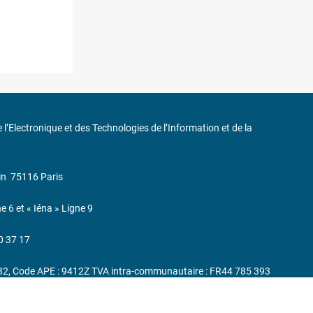
de l’Electronique et des Technologies de l’Information et de la
in
75116 Paris
ne 6 et « Iéna » Ligne 9
0 37 17
232, Code APE : 9412Z TVA intra-communautaire : FR44 785 393