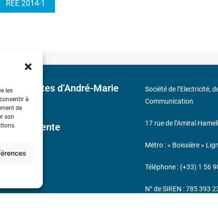
REE 2014-1
 découvertes d’André-Marie
Société de l’Electricité, 
ue les
 consentir à
Communication
tement de
er son
17 rue de l’Amiral Hamel
ales de Vente
ctions.
Métro : « Boissière » Lig
éférences
s
Téléphone : (+33) 1 56 9
N° de SIREN : 785 393 
232