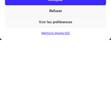
Bicentenaire des découvertes d’André-
Marie Ampère
Refuser
Conditions Générales de Vente
Voir les préférences
Mentions légales-SEE
Mentions légales
Contact