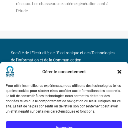
réseaux. Les chasseurs de sixième génération sont à
l’étude.
Société de l’Electricité, de l’Electronique et des Technologies
de l’Information et de la Communication
Gérer le consentement
17 rue de l’Amiral Hamelin
75116 Paris
Métro : « Boissière » Ligne 6 et « Iéna » Ligne 9
Pour offrir les meilleures expériences, nous utilisons des technologies telles
que les cookies pour stocker et/ou accéder aux informations des appareils.
Le fait de consentir à ces technologies nous permettra de traiter des
Téléphone : (+33) 1 56 90 37 17
données telles que le comportement de navigation ou les ID uniques sur ce
site. Le fait de ne pas consentir ou de retirer son consentement peut avoir
N° de SIREN : 785 393 232, Code APE : 9412Z TVA intra-
un effet négatif sur certaines caractéristiques et fonctions.
communautaire : FR44 785 393 232
Accepter