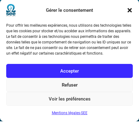
Métro : « Boissière » Ligne 6 et « Iéna » Ligne 9
Gérer le consentement
Téléphone : (+33) 1 56 90 37 17
Pour offrir les meilleures expériences, nous utilisons des technologies telles
que les cookies pour stocker et/ou accéder aux informations des appareils.
N° de SIREN : 785 393 232, Code APE : 9412Z TVA intra-
Le fait de consentir à ces technologies nous permettra de traiter des
communautaire : FR44 785 393 232
données telles que le comportement de navigation ou les ID uniques sur ce
site. Le fait de ne pas consentir ou de retirer son consentement peut avoir
Bicentenaire des découvertes d’André-
un effet négatif sur certaines caractéristiques et fonctions.
Marie Ampère
Accepter
Conditions Générales de Vente
Refuser
Mentions légales
Voir les préférences
Mentions légales-SEE
Contact