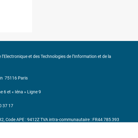
de l’Electronique et des Technologies de l’Information et de la
in
75116 Paris
ne 6 et « Iéna » Ligne 9
0 37 17
232, Code APE : 9412Z TVA intra-communautaire : FR44 785 393