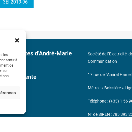
3EI 2019-96
 découvertes d’André-Marie
Société de l’Electricité, 
ue les
 consentir à
Communication
tement de
er son
17 rue de l’Amiral Hamel
ales de Vente
ctions.
Métro : « Boissière » Lig
éférences
s
Téléphone : (+33) 1 56 9
N° de SIREN : 785 393 
232