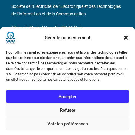
Société de l’Electricité, de l’Electronique et des Technologies
de l’Information et de la Communication
17 rue de l’Amiral Hamelin
75116 Paris
Gérer le consentement
Métro : « Boissière » Ligne 6 et « Iéna » Ligne 9
Pour offrir les meilleures expériences, nous utilisons des technologies telles
Téléphone : (+33) 1 56 90 37 17
que les cookies pour stocker et/ou accéder aux informations des appareils.
Le fait de consentir à ces technologies nous permettra de traiter des
N° de SIREN : 785 393 232, Code APE : 9412Z TVA intra-
données telles que le comportement de navigation ou les ID uniques sur ce
site. Le fait de ne pas consentir ou de retirer son consentement peut avoir
communautaire : FR44 785 393 232
un effet négatif sur certaines caractéristiques et fonctions.
Bicentenaire des découvertes d’André-
Marie Ampère
Accepter
Refuser
Conditions Générales de Vente
Voir les préférences
Mentions légales