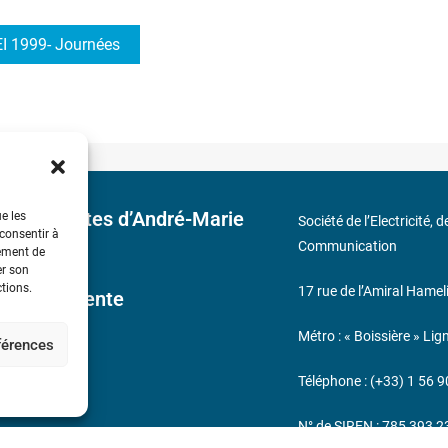
I 1999- Journées
 découvertes d’André-Marie
ue les
Société de l’Electricité, 
 consentir à
Communication
tement de
er son
ctions.
17 rue de l’Amiral Hamel
ales de Vente
Métro : « Boissière » Lig
éférences
s
Téléphone : (+33) 1 56 9
N° de SIREN : 785 393 