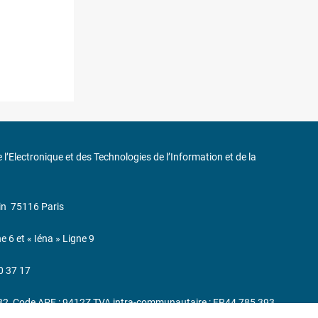
de l’Electronique et des Technologies de l’Information et de la
in
75116 Paris
ne 6 et « Iéna » Ligne 9
0 37 17
232, Code APE : 9412Z TVA intra-communautaire : FR44 785 393