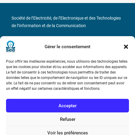
Société de l’Electricité, de l’Electronique et des Technologies
de l’Information et de la Communication
17 rue de l’Amiral Hamelin
75116 Paris
Gérer le consentement
Métro : « Boissière » Ligne 6 et « Iéna » Ligne 9
Pour offrir les meilleures expériences, nous utilisons des technologies telles
Téléphone : (+33) 1 56 90 37 17
que les cookies pour stocker et/ou accéder aux informations des appareils.
Le fait de consentir à ces technologies nous permettra de traiter des
données telles que le comportement de navigation ou les ID uniques sur ce
N° de SIREN : 785 393 232, Code APE : 9412Z TVA intra-
site. Le fait de ne pas consentir ou de retirer son consentement peut avoir
communautaire : FR44 785 393 232
un effet négatif sur certaines caractéristiques et fonctions.
Bicentenaire des découvertes d’André-
Marie Ampère
Accepter
Refuser
Conditions Générales de Vente
Voir les préférences