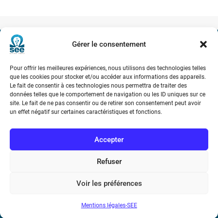
Gérer le consentement
Société de l’Electricité, de l’Electronique et des Technologies
de l’Information et de la Communication
Pour offrir les meilleures expériences, nous utilisons des technologies telles
que les cookies pour stocker et/ou accéder aux informations des appareils.
Le fait de consentir à ces technologies nous permettra de traiter des
17 rue de l’Amiral Hamelin
75116 Paris
données telles que le comportement de navigation ou les ID uniques sur ce
site. Le fait de ne pas consentir ou de retirer son consentement peut avoir
Métro : « Boissière » Ligne 6 et « Iéna » Ligne 9
un effet négatif sur certaines caractéristiques et fonctions.
Téléphone : (+33) 1 56 90 37 17
Accepter
N° de SIREN : 785 393 232, Code APE : 9412Z TVA intra-
Refuser
communautaire : FR44 785 393 232
Voir les préférences
Bicentenaire des découvertes d’André-
Marie Ampère
Mentions légales-SEE