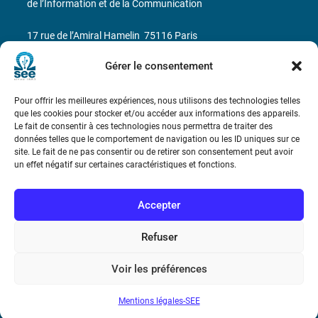
de l’Information et de la Communication
17 rue de l’Amiral Hamelin
75116 Paris
Gérer le consentement
Métro : « Boissière » Ligne 6 et « Iéna » Ligne 9
Téléphone : (+33) 1 56 90 37 17
Pour offrir les meilleures expériences, nous utilisons des technologies telles
que les cookies pour stocker et/ou accéder aux informations des appareils.
Le fait de consentir à ces technologies nous permettra de traiter des
N° de SIREN : 785 393 232, Code APE : 9412Z TVA intra-
données telles que le comportement de navigation ou les ID uniques sur ce
communautaire : FR44 785 393 232
site. Le fait de ne pas consentir ou de retirer son consentement peut avoir
un effet négatif sur certaines caractéristiques et fonctions.
Bicentenaire des découvertes d’André-
Marie Ampère
Accepter
Conditions Générales de Vente
Refuser
Voir les préférences
Mentions légales
Mentions légales-SEE