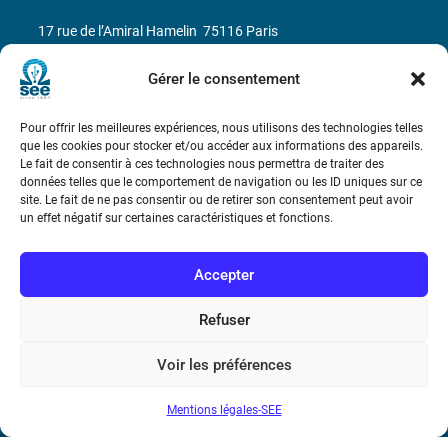
17 rue de l’Amiral Hamelin
75116 Paris
Métro : « Boissière » Ligne 6 et « Iéna » Ligne 9
Gérer le consentement
Téléphone : (+33) 1 56 90 37 17
Pour offrir les meilleures expériences, nous utilisons des technologies telles
que les cookies pour stocker et/ou accéder aux informations des appareils.
Le fait de consentir à ces technologies nous permettra de traiter des
N° de SIREN : 785 393 232, Code APE : 9412Z TVA intra-
données telles que le comportement de navigation ou les ID uniques sur ce
communautaire : FR44 785 393 232
site. Le fait de ne pas consentir ou de retirer son consentement peut avoir
un effet négatif sur certaines caractéristiques et fonctions.
Bicentenaire des découvertes d’André-
Marie Ampère
Accepter
Conditions Générales de Vente
Refuser
Voir les préférences
Mentions légales
Mentions légales-SEE
Contact