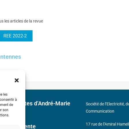
us les articles de la revue
REE 2022-2
’antennes
ue les
 consentir à
 découvertes d’André-Marie
Société de l’Electricité, 
tement de
er son
Communication
ctions.
17 rue de l’Amiral Hamel
ales de Vente