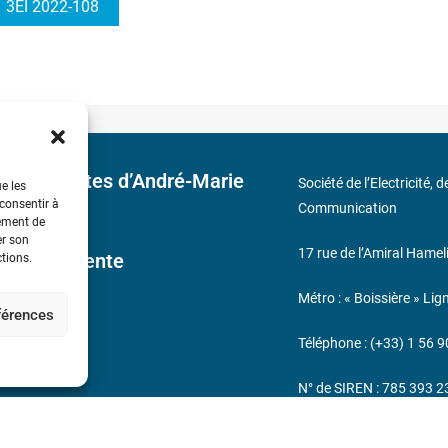
3EI 2022-108
 découvertes d’André-Marie
Société de l’Electricité, 
ue les
 consentir à
Communication
tement de
er son
17 rue de l’Amiral Hamel
ales de Vente
ctions.
Métro : « Boissière » Lig
éférences
s
Téléphone : (+33) 1 56 9
N° de SIREN : 785 393 
232