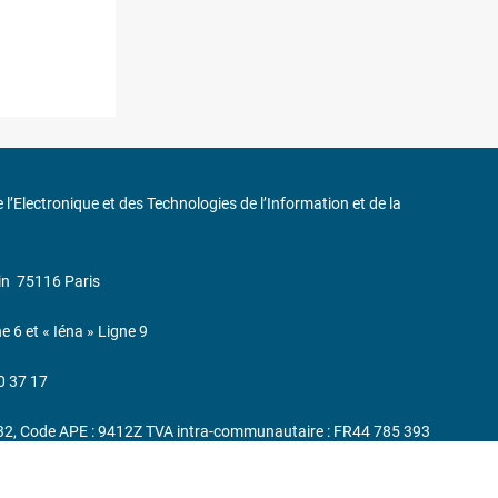
de l’Electronique et des Technologies de l’Information et de la
in
75116 Paris
ne 6 et « Iéna » Ligne 9
0 37 17
232, Code APE : 9412Z TVA intra-communautaire : FR44 785 393