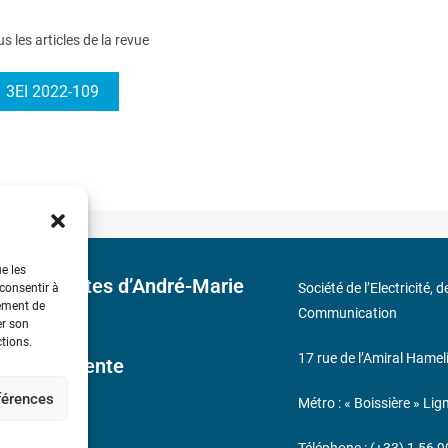
us les articles de la revue
3EI 2022-109
ue les
 découvertes d’André-Marie
Société de l’Electricité, 
 consentir à
tement de
Communication
er son
ctions.
17 rue de l’Amiral Hamel
ales de Vente
éférences
Métro : « Boissière » Lig
s