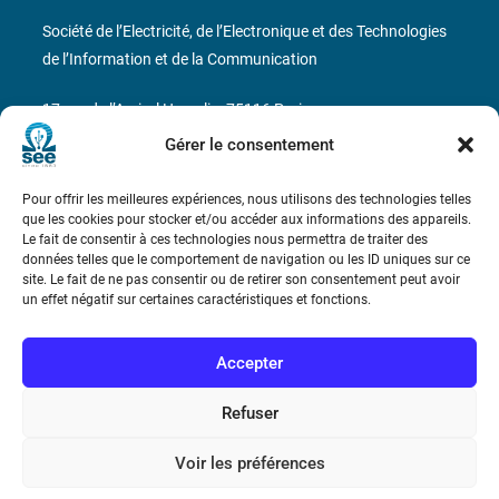
Société de l’Electricité, de l’Electronique et des Technologies
de l’Information et de la Communication
17 rue de l’Amiral Hamelin
75116 Paris
Gérer le consentement
Métro : « Boissière » Ligne 6 et « Iéna » Ligne 9
Pour offrir les meilleures expériences, nous utilisons des technologies telles
Téléphone : (+33) 1 56 90 37 17
que les cookies pour stocker et/ou accéder aux informations des appareils.
Le fait de consentir à ces technologies nous permettra de traiter des
N° de SIREN : 785 393 232, Code APE : 9412Z TVA intra-
données telles que le comportement de navigation ou les ID uniques sur ce
site. Le fait de ne pas consentir ou de retirer son consentement peut avoir
communautaire : FR44 785 393 232
un effet négatif sur certaines caractéristiques et fonctions.
Bicentenaire des découvertes d’André-
Marie Ampère
Accepter
Refuser
Conditions Générales de Vente
Voir les préférences
Mentions légales