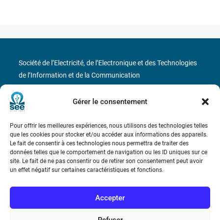
Société de l’Electricité, de l’Electronique et des Technologies
de l’Information et de la Communication
17 rue de l’Amiral Hamelin
75116 Paris
Gérer le consentement
Métro : « Boissière » Ligne 6 et « Iéna » Ligne 9
Pour offrir les meilleures expériences, nous utilisons des technologies telles
que les cookies pour stocker et/ou accéder aux informations des appareils.
Téléphone : (+33) 1 56 90 37 17
Le fait de consentir à ces technologies nous permettra de traiter des
données telles que le comportement de navigation ou les ID uniques sur ce
site. Le fait de ne pas consentir ou de retirer son consentement peut avoir
N° de SIREN : 785 393 232, Code APE : 9412Z TVA intra-
un effet négatif sur certaines caractéristiques et fonctions.
communautaire : FR44 785 393 232
Bicentenaire des découvertes d’André-
Accepter
Marie Ampère
Refuser