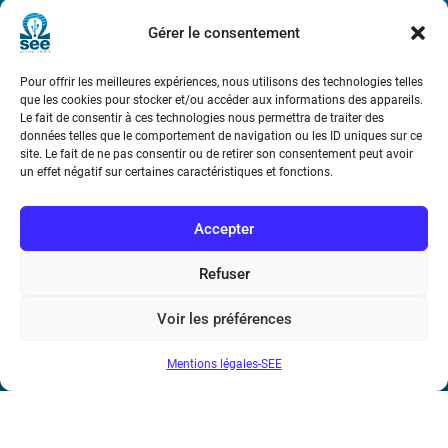
Métro : « Boissière » Ligne 6 et « Iéna » Ligne 9
Gérer le consentement
Téléphone : (+33) 1 56 90 37 17
Pour offrir les meilleures expériences, nous utilisons des technologies telles
que les cookies pour stocker et/ou accéder aux informations des appareils.
N° de SIREN : 785 393 232, Code APE : 9412Z TVA intra-
Le fait de consentir à ces technologies nous permettra de traiter des
communautaire : FR44 785 393 232
données telles que le comportement de navigation ou les ID uniques sur ce
site. Le fait de ne pas consentir ou de retirer son consentement peut avoir
Bicentenaire des découvertes d’André-
un effet négatif sur certaines caractéristiques et fonctions.
Marie Ampère
Accepter
Conditions Générales de Vente
Refuser
Mentions légales
Voir les préférences
Mentions légales-SEE
Contact