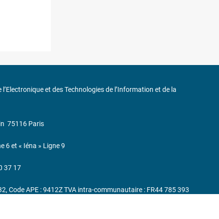
de l’Electronique et des Technologies de l’Information et de la
in
75116 Paris
ne 6 et « Iéna » Ligne 9
0 37 17
232, Code APE : 9412Z TVA intra-communautaire : FR44 785 393