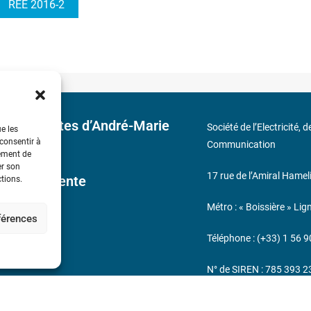
REE 2016-2
 découvertes d’André-Marie
Société de l’Electricité, 
ue les
 consentir à
Communication
tement de
er son
17 rue de l’Amiral Hamel
ales de Vente
ctions.
Métro : « Boissière » Lig
éférences
s
Téléphone : (+33) 1 56 9
N° de SIREN : 785 393 
232