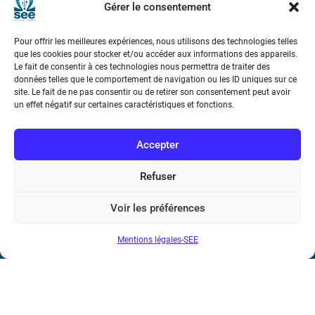
Gérer le consentement
Téléphone : (+33) 1 56 90 37 17
Pour offrir les meilleures expériences, nous utilisons des technologies telles
N° de SIREN : 785 393 232, Code APE : 9412Z TVA intra-
que les cookies pour stocker et/ou accéder aux informations des appareils.
Le fait de consentir à ces technologies nous permettra de traiter des
communautaire : FR44 785 393 232
données telles que le comportement de navigation ou les ID uniques sur ce
site. Le fait de ne pas consentir ou de retirer son consentement peut avoir
Bicentenaire des découvertes d’André-
un effet négatif sur certaines caractéristiques et fonctions.
Marie Ampère
Accepter
Conditions Générales de Vente
Refuser
Mentions légales
Voir les préférences
Contact
Mentions légales-SEE