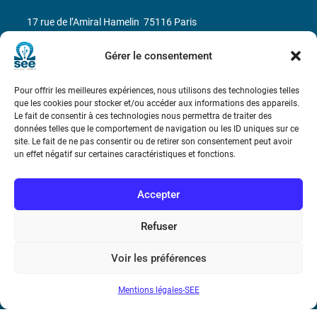
17 rue de l’Amiral Hamelin
75116 Paris
Métro : « Boissière » Ligne 6 et « Iéna » Ligne 9
Gérer le consentement
Téléphone : (+33) 1 56 90 37 17
Pour offrir les meilleures expériences, nous utilisons des technologies telles
que les cookies pour stocker et/ou accéder aux informations des appareils.
Le fait de consentir à ces technologies nous permettra de traiter des
N° de SIREN : 785 393 232, Code APE : 9412Z TVA intra-
données telles que le comportement de navigation ou les ID uniques sur ce
communautaire : FR44 785 393 232
site. Le fait de ne pas consentir ou de retirer son consentement peut avoir
un effet négatif sur certaines caractéristiques et fonctions.
Bicentenaire des découvertes d’André-
Marie Ampère
Accepter
Conditions Générales de Vente
Refuser
Voir les préférences
Mentions légales
Mentions légales-SEE
Contact