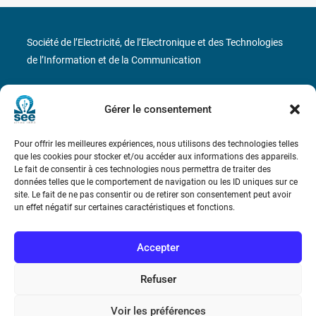
Société de l’Electricité, de l’Electronique et des Technologies
de l’Information et de la Communication
17 rue de l’Amiral Hamelin
75116 Paris
Gérer le consentement
Métro : « Boissière » Ligne 6 et « Iéna » Ligne 9
Pour offrir les meilleures expériences, nous utilisons des technologies telles
Téléphone : (+33) 1 56 90 37 17
que les cookies pour stocker et/ou accéder aux informations des appareils.
Le fait de consentir à ces technologies nous permettra de traiter des
données telles que le comportement de navigation ou les ID uniques sur ce
N° de SIREN : 785 393 232, Code APE : 9412Z TVA intra-
site. Le fait de ne pas consentir ou de retirer son consentement peut avoir
communautaire : FR44 785 393 232
un effet négatif sur certaines caractéristiques et fonctions.
Bicentenaire des découvertes d’André-
Marie Ampère
Accepter
Refuser
Conditions Générales de Vente
Voir les préférences