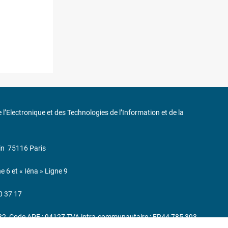
de l’Electronique et des Technologies de l’Information et de la
in
75116 Paris
ne 6 et « Iéna » Ligne 9
0 37 17
232, Code APE : 9412Z TVA intra-communautaire : FR44 785 393