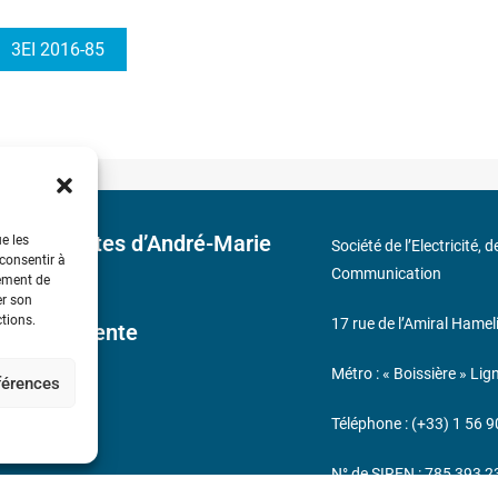
3EI 2016-85
 découvertes d’André-Marie
ue les
Société de l’Electricité, 
 consentir à
Communication
tement de
er son
ctions.
17 rue de l’Amiral Hamel
ales de Vente
Métro : « Boissière » Lig
éférences
s
Téléphone : (+33) 1 56 9
N° de SIREN : 785 393 