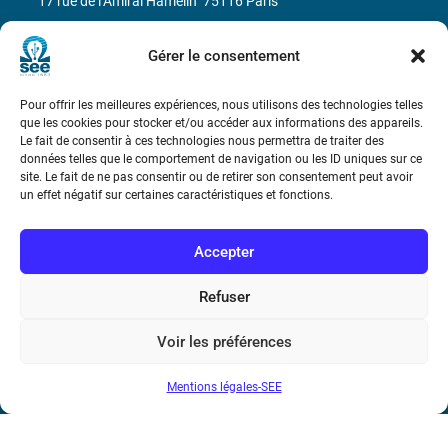
17 rue de l’Amiral Hamelin
75116 Paris
Métro : « Boissière » Ligne 6 et « Iéna » Ligne 9
Gérer le consentement
Téléphone : (+33) 1 56 90 37 17
Pour offrir les meilleures expériences, nous utilisons des technologies telles
que les cookies pour stocker et/ou accéder aux informations des appareils.
N° de SIREN : 785 393 232, Code APE : 9412Z TVA intra-
Le fait de consentir à ces technologies nous permettra de traiter des
données telles que le comportement de navigation ou les ID uniques sur ce
communautaire : FR44 785 393 232
site. Le fait de ne pas consentir ou de retirer son consentement peut avoir
un effet négatif sur certaines caractéristiques et fonctions.
Bicentenaire des découvertes d’André-
Marie Ampère
Accepter
Conditions Générales de Vente
Refuser
Mentions légales
Voir les préférences
Mentions légales-SEE
Contact