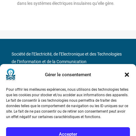
dans les systèmes électriques insulaires qu’elle gère.
Société de l’Electricité, de l’Electronique et des Technologies
de l’Information et de la Communication
Gérer le consentement
17 rue de l’Amiral Hamelin
75116 Paris
Métro : « Boissière » Ligne 6 et « Iéna » Ligne 9
Pour offrir les meilleures expériences, nous utilisons des technologies telles
que les cookies pour stocker et/ou accéder aux informations des appareils.
Le fait de consentir à ces technologies nous permettra de traiter des
Téléphone : (+33) 1 56 90 37 17
données telles que le comportement de navigation ou les ID uniques sur ce
site. Le fait de ne pas consentir ou de retirer son consentement peut avoir
N° de SIREN : 785 393 232, Code APE : 9412Z TVA intra-
un effet négatif sur certaines caractéristiques et fonctions.
communautaire : FR44 785 393 232
Accepter