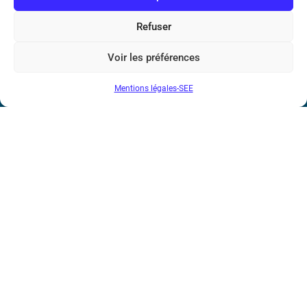
Bicentenaire des découvertes d’André-
Marie Ampère
Refuser
Conditions Générales de Vente
Voir les préférences
Mentions légales-SEE
Mentions légales
Contact