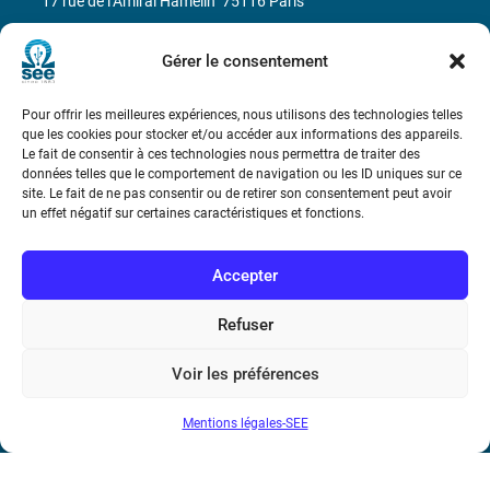
17 rue de l’Amiral Hamelin
75116 Paris
Métro : « Boissière » Ligne 6 et « Iéna » Ligne 9
Gérer le consentement
Téléphone : (+33) 1 56 90 37 17
Pour offrir les meilleures expériences, nous utilisons des technologies telles
que les cookies pour stocker et/ou accéder aux informations des appareils.
N° de SIREN : 785 393 232, Code APE : 9412Z TVA intra-
Le fait de consentir à ces technologies nous permettra de traiter des
données telles que le comportement de navigation ou les ID uniques sur ce
communautaire : FR44 785 393 232
site. Le fait de ne pas consentir ou de retirer son consentement peut avoir
un effet négatif sur certaines caractéristiques et fonctions.
Bicentenaire des découvertes d’André-
Marie Ampère
Accepter
Conditions Générales de Vente
Refuser
Mentions légales
Voir les préférences
Mentions légales-SEE
Contact