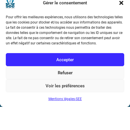
Gérer le consentement
Téléphone : (+33) 1 56 90 37 17
Pour offrir les meilleures expériences, nous utilisons des technologies telles
N° de SIREN : 785 393 232, Code APE : 9412Z TVA intra-
que les cookies pour stocker et/ou accéder aux informations des appareils.
Le fait de consentir à ces technologies nous permettra de traiter des
communautaire : FR44 785 393 232
données telles que le comportement de navigation ou les ID uniques sur ce
site. Le fait de ne pas consentir ou de retirer son consentement peut avoir
Bicentenaire des découvertes d’André-
un effet négatif sur certaines caractéristiques et fonctions.
Marie Ampère
Accepter
Conditions Générales de Vente
Refuser
Mentions légales
Voir les préférences
Contact
Mentions légales-SEE