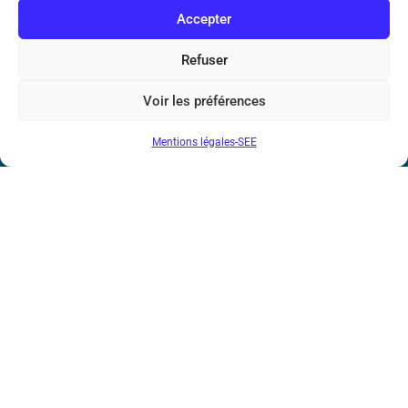
Accepter
Bicentenaire des découvertes d’André-
Marie Ampère
Refuser
Voir les préférences
Conditions Générales de Vente
Mentions légales-SEE
Mentions légales
Contact