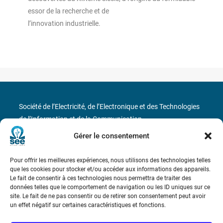
essor de la recherche et de
l’innovation industrielle.
Société de l’Electricité, de l’Electronique et des Technologies
de l’Information et de la Communication
Gérer le consentement
17 rue de l’Amiral Hamelin
75116 Paris
Pour offrir les meilleures expériences, nous utilisons des technologies telles
Métro : « Boissière » Ligne 6 et « Iéna » Ligne 9
que les cookies pour stocker et/ou accéder aux informations des appareils.
Le fait de consentir à ces technologies nous permettra de traiter des
Téléphone : (+33) 1 56 90 37 17
données telles que le comportement de navigation ou les ID uniques sur ce
site. Le fait de ne pas consentir ou de retirer son consentement peut avoir
un effet négatif sur certaines caractéristiques et fonctions.
N° de SIREN : 785 393 232, Code APE : 9412Z TVA intra-
communautaire : FR44 785 393 232