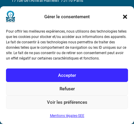
17 rue de l’Amiral Hamelin
75116 Paris
Métro : « Boissière » Ligne 6 et « Iéna » Ligne 9
Gérer le consentement
Téléphone : (+33) 1 56 90 37 17
Pour offrir les meilleures expériences, nous utilisons des technologies telles
que les cookies pour stocker et/ou accéder aux informations des appareils.
N° de SIREN : 785 393 232, Code APE : 9412Z TVA intra-
Le fait de consentir à ces technologies nous permettra de traiter des
données telles que le comportement de navigation ou les ID uniques sur ce
communautaire : FR44 785 393 232
site. Le fait de ne pas consentir ou de retirer son consentement peut avoir
un effet négatif sur certaines caractéristiques et fonctions.
Bicentenaire des découvertes d’André-
Marie Ampère
Accepter
Conditions Générales de Vente
Refuser
Mentions légales
Voir les préférences
Mentions légales-SEE
Contact