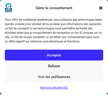
Métro : « Boissière » Ligne 6 et « Iéna » Ligne 9
Gérer le consentement
Téléphone : (+33) 1 56 90 37 17
Pour offrir les meilleures expériences, nous utilisons des technologies telles
que les cookies pour stocker et/ou accéder aux informations des appareils.
N° de SIREN : 785 393 232, Code APE : 9412Z TVA intra-
Le fait de consentir à ces technologies nous permettra de traiter des
communautaire : FR44 785 393 232
données telles que le comportement de navigation ou les ID uniques sur ce
site. Le fait de ne pas consentir ou de retirer son consentement peut avoir
Bicentenaire des découvertes d’André-
un effet négatif sur certaines caractéristiques et fonctions.
Marie Ampère
Accepter
Conditions Générales de Vente
Refuser
Mentions légales
Voir les préférences
Mentions légales-SEE
Contact