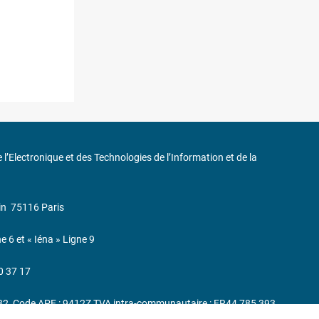
de l’Electronique et des Technologies de l’Information et de la
in
75116 Paris
ne 6 et « Iéna » Ligne 9
0 37 17
232, Code APE : 9412Z TVA intra-communautaire : FR44 785 393