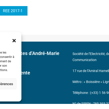
REE 2017-1
 découvertes d’André-Marie
ue les
Société de l’Electricité, 
 consentir à
Communication
tement de
er son
ctions.
17 rue de l’Amiral Hamel
ales de Vente
Métro : « Boissière » Lig
éférences
s
Téléphone : (+33) 1 56 9
N° de SIREN : 785 393 