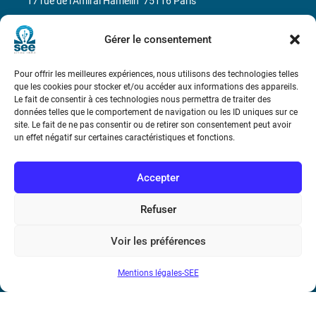
17 rue de l’Amiral Hamelin
75116 Paris
Métro : « Boissière » Ligne 6 et « Iéna » Ligne 9
Gérer le consentement
Téléphone : (+33) 1 56 90 37 17
Pour offrir les meilleures expériences, nous utilisons des technologies telles
que les cookies pour stocker et/ou accéder aux informations des appareils.
N° de SIREN : 785 393 232, Code APE : 9412Z TVA intra-
Le fait de consentir à ces technologies nous permettra de traiter des
données telles que le comportement de navigation ou les ID uniques sur ce
communautaire : FR44 785 393 232
site. Le fait de ne pas consentir ou de retirer son consentement peut avoir
un effet négatif sur certaines caractéristiques et fonctions.
Bicentenaire des découvertes d’André-
Marie Ampère
Accepter
Conditions Générales de Vente
Refuser
Mentions légales
Voir les préférences
Mentions légales-SEE
Contact