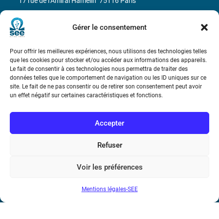
17 rue de l’Amiral Hamelin
75116 Paris
Métro : « Boissière » Ligne 6 et « Iéna » Ligne 9
Gérer le consentement
Téléphone : (+33) 1 56 90 37 17
Pour offrir les meilleures expériences, nous utilisons des technologies telles
que les cookies pour stocker et/ou accéder aux informations des appareils.
N° de SIREN : 785 393 232, Code APE : 9412Z TVA intra-
Le fait de consentir à ces technologies nous permettra de traiter des
données telles que le comportement de navigation ou les ID uniques sur ce
communautaire : FR44 785 393 232
site. Le fait de ne pas consentir ou de retirer son consentement peut avoir
un effet négatif sur certaines caractéristiques et fonctions.
Bicentenaire des découvertes d’André-
Marie Ampère
Accepter
Conditions Générales de Vente
Refuser
Mentions légales
Voir les préférences
Mentions légales-SEE
Contact