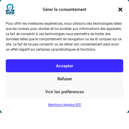
Métro : « Boissière » Ligne 6 et « Iéna » Ligne 9
Gérer le consentement
Téléphone : (+33) 1 56 90 37 17
Pour offrir les meilleures expériences, nous utilisons des technologies telles
que les cookies pour stocker et/ou accéder aux informations des appareils.
N° de SIREN : 785 393 232, Code APE : 9412Z TVA intra-
Le fait de consentir à ces technologies nous permettra de traiter des
communautaire : FR44 785 393 232
données telles que le comportement de navigation ou les ID uniques sur ce
site. Le fait de ne pas consentir ou de retirer son consentement peut avoir
Bicentenaire des découvertes d’André-
un effet négatif sur certaines caractéristiques et fonctions.
Marie Ampère
Accepter
Conditions Générales de Vente
Refuser
Mentions légales
Voir les préférences
Mentions légales-SEE
Contact