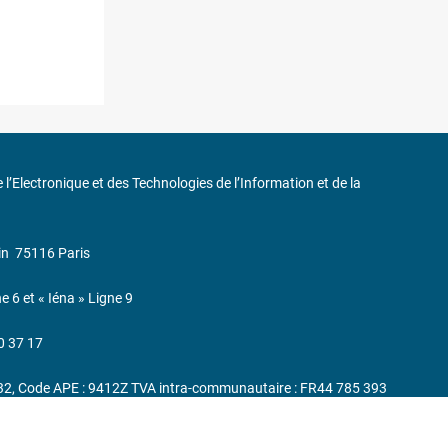
de l’Electronique et des Technologies de l’Information et de la
in
75116 Paris
ne 6 et « Iéna » Ligne 9
0 37 17
232, Code APE : 9412Z TVA intra-communautaire : FR44 785 393