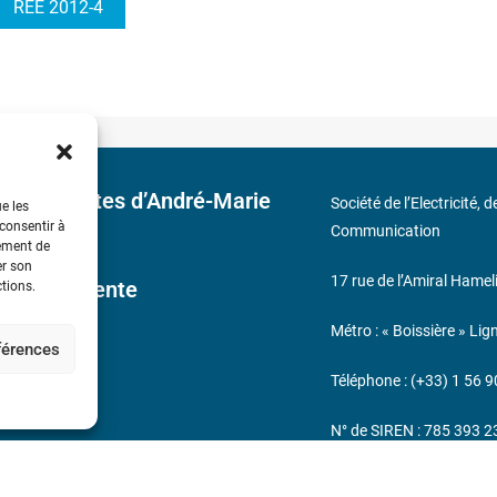
REE 2012-4
 découvertes d’André-Marie
Société de l’Electricité, 
ue les
 consentir à
Communication
tement de
er son
17 rue de l’Amiral Hamel
ales de Vente
ctions.
Métro : « Boissière » Lig
éférences
s
Téléphone : (+33) 1 56 9
N° de SIREN : 785 393 
232