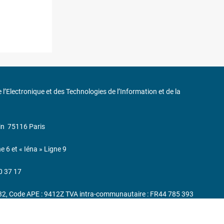
de l’Electronique et des Technologies de l’Information et de la
in
75116 Paris
ne 6 et « Iéna » Ligne 9
0 37 17
232, Code APE : 9412Z TVA intra-communautaire : FR44 785 393