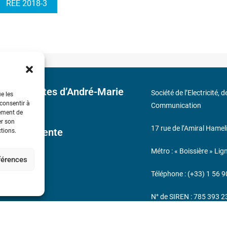
REE 2018-3
 découvertes d’André-Marie
Société de l’Electricité, 
ue les
 consentir à
Communication
tement de
er son
17 rue de l’Amiral Hamel
ales de Vente
ctions.
Métro : « Boissière » Lig
éférences
s
Téléphone : (+33) 1 56 9
N° de SIREN : 785 393 
232