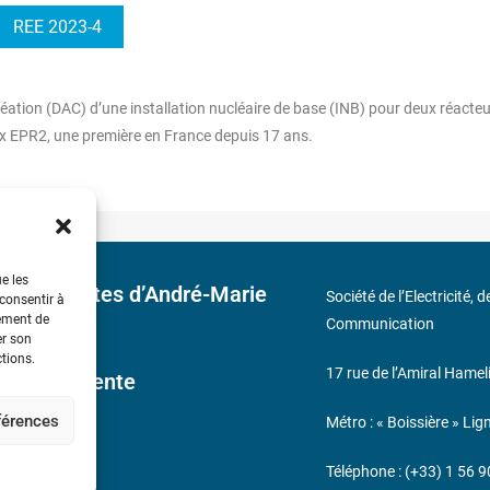
REE 2023-4
ation (DAC) d’une installation nucléaire de base (INB) pour deux réacteu
ix EPR2, une première en France depuis 17 ans.
ue les
 découvertes d’André-Marie
Société de l’Electricité, 
 consentir à
tement de
Communication
er son
ctions.
17 rue de l’Amiral Hamel
ales de Vente
éférences
Métro : « Boissière » Lig
s
Téléphone : (+33) 1 56 9