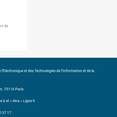
rs de
de l’Electronique et des Technologies de l’Information et de la
in
75116 Paris
ne 6 et « Iéna » Ligne 9
0 37 17