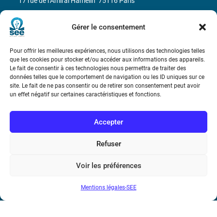
17 rue de l’Amiral Hamelin
75116 Paris
Métro : « Boissière » Ligne 6 et « Iéna » Ligne 9
Gérer le consentement
Téléphone : (+33) 1 56 90 37 17
Pour offrir les meilleures expériences, nous utilisons des technologies telles
que les cookies pour stocker et/ou accéder aux informations des appareils.
N° de SIREN : 785 393 232, Code APE : 9412Z TVA intra-
Le fait de consentir à ces technologies nous permettra de traiter des
données telles que le comportement de navigation ou les ID uniques sur ce
communautaire : FR44 785 393 232
site. Le fait de ne pas consentir ou de retirer son consentement peut avoir
un effet négatif sur certaines caractéristiques et fonctions.
Bicentenaire des découvertes d’André-
Marie Ampère
Accepter
Conditions Générales de Vente
Refuser
Mentions légales
Voir les préférences
Mentions légales-SEE
Contact