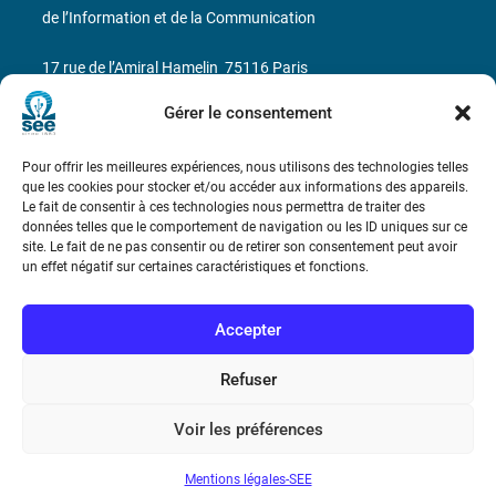
de l’Information et de la Communication
17 rue de l’Amiral Hamelin
75116 Paris
Gérer le consentement
Métro : « Boissière » Ligne 6 et « Iéna » Ligne 9
Téléphone : (+33) 1 56 90 37 17
Pour offrir les meilleures expériences, nous utilisons des technologies telles
que les cookies pour stocker et/ou accéder aux informations des appareils.
Le fait de consentir à ces technologies nous permettra de traiter des
N° de SIREN : 785 393 232, Code APE : 9412Z TVA intra-
données telles que le comportement de navigation ou les ID uniques sur ce
communautaire : FR44 785 393 232
site. Le fait de ne pas consentir ou de retirer son consentement peut avoir
un effet négatif sur certaines caractéristiques et fonctions.
Bicentenaire des découvertes d’André-
Marie Ampère
Accepter
Conditions Générales de Vente
Refuser
Voir les préférences
Mentions légales
Mentions légales-SEE