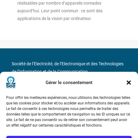
réalisables par nombre d’appareils nomades
aujourd’hui. Leur point commun : ce sont des
applications de la vision par ordinateur.
Société de l’Electricité, de l’Electronique et des Technologies
de l’Information et de la Communication
Gérer le consentement
17 rue de l’Amiral Hamelin
75116 Paris
Pour offrir les meilleures expériences, nous utilisons des technologies telles
Métro : « Boissière » Ligne 6 et « Iéna » Ligne 9
que les cookies pour stocker et/ou accéder aux informations des appareils.
Le fait de consentir à ces technologies nous permettra de traiter des
Téléphone : (+33) 1 56 90 37 17
données telles que le comportement de navigation ou les ID uniques sur ce
site. Le fait de ne pas consentir ou de retirer son consentement peut avoir
un effet négatif sur certaines caractéristiques et fonctions.
N° de SIREN : 785 393 232, Code APE : 9412Z TVA intra-
communautaire : FR44 785 393 232