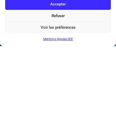
Accepter
Bicentenaire des découvertes d’André-
Marie Ampère
Refuser
Voir les préférences
Conditions Générales de Vente
Mentions légales-SEE
Mentions légales
Contact