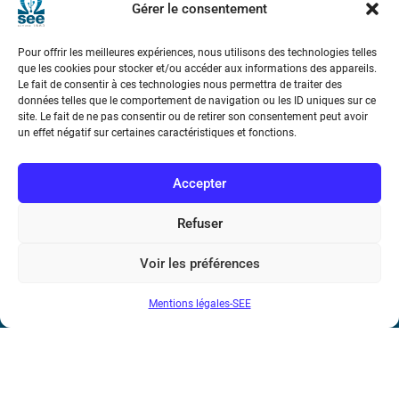
Gérer le consentement
Téléphone : (+33) 1 56 90 37 17
Pour offrir les meilleures expériences, nous utilisons des technologies telles
N° de SIREN : 785 393 232, Code APE : 9412Z TVA intra-
que les cookies pour stocker et/ou accéder aux informations des appareils.
Le fait de consentir à ces technologies nous permettra de traiter des
communautaire : FR44 785 393 232
données telles que le comportement de navigation ou les ID uniques sur ce
site. Le fait de ne pas consentir ou de retirer son consentement peut avoir
Bicentenaire des découvertes d’André-
un effet négatif sur certaines caractéristiques et fonctions.
Marie Ampère
Accepter
Conditions Générales de Vente
Refuser
Mentions légales
Voir les préférences
Contact
Mentions légales-SEE