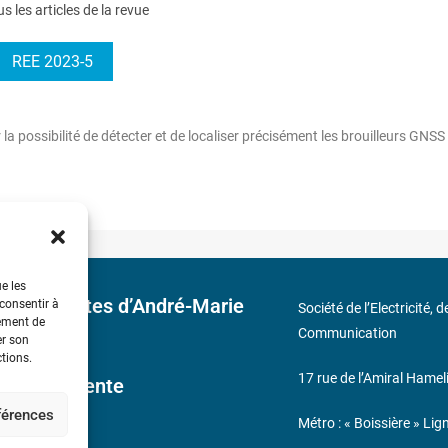
us les articles de la revue
REE 2023-5
 la possibilité de détecter et de localiser précisément les brouilleurs GNSS
ue les
 découvertes d’André-Marie
 consentir à
Société de l’Electricité, 
tement de
Communication
er son
ctions.
17 rue de l’Amiral Hamel
ales de Vente
éférences
Métro : « Boissière » Lig
s