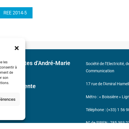
REE 2014-5
 découvertes d’André-Marie
ue les
Société de l’Electricité, 
 consentir à
Communication
tement de
er son
ctions.
17 rue de l’Amiral Hamel
ales de Vente
Métro : « Boissière » Lig
éférences
s
Téléphone : (+33) 1 56 9
N° de SIREN : 785 393 