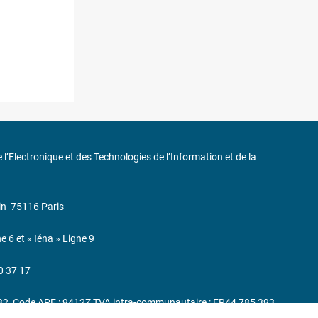
de l’Electronique et des Technologies de l’Information et de la
in
75116 Paris
ne 6 et « Iéna » Ligne 9
0 37 17
232, Code APE : 9412Z TVA intra-communautaire : FR44 785 393