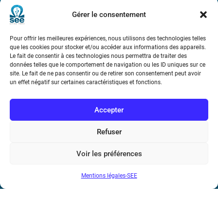
Métro : « Boissière » Ligne 6 et « Iéna » Ligne 9
Gérer le consentement
Téléphone : (+33) 1 56 90 37 17
Pour offrir les meilleures expériences, nous utilisons des technologies telles
que les cookies pour stocker et/ou accéder aux informations des appareils.
N° de SIREN : 785 393 232, Code APE : 9412Z TVA intra-
Le fait de consentir à ces technologies nous permettra de traiter des
communautaire : FR44 785 393 232
données telles que le comportement de navigation ou les ID uniques sur ce
site. Le fait de ne pas consentir ou de retirer son consentement peut avoir
Bicentenaire des découvertes d’André-
un effet négatif sur certaines caractéristiques et fonctions.
Marie Ampère
Accepter
Conditions Générales de Vente
Refuser
Mentions légales
Voir les préférences
Mentions légales-SEE
Contact